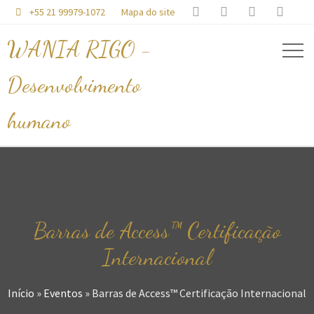




+55 21 99979-1072
Mapa do site

WANIA RIGO -
Desenvolvimento
humano
Barras de Access™ Certificação
Internacional
Início
»
Eventos
»
Barras de Access™ Certificação Internacional