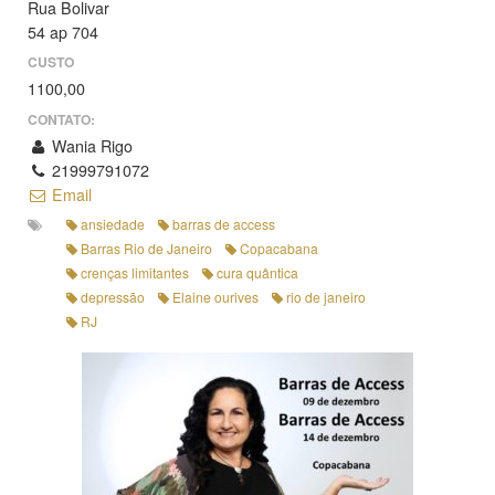
Rua Bolivar
54 ap 704
CUSTO
1100,00
CONTATO:
Wania Rigo
21999791072
Email
ansiedade
barras de access
Barras Rio de Janeiro
Copacabana
crenças limitantes
cura quântica
depressão
Elaine ourives
rio de janeiro
RJ