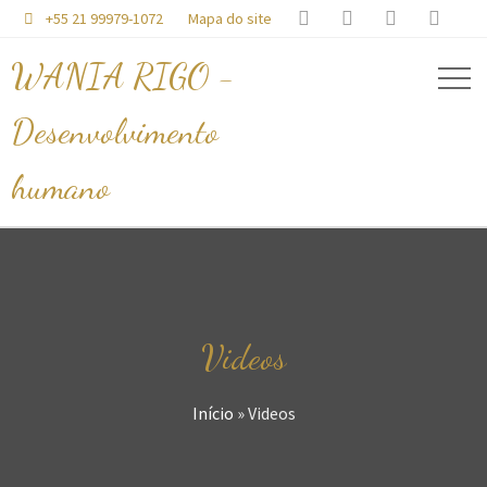




+55 21 99979-1072
Mapa do site

WANIA RIGO -
Desenvolvimento
humano
Videos
Início
»
Videos