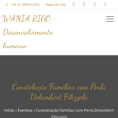




+55 21 99979-1072
Mapa do site

WANIA RIGO -
Desenvolvimento
humano
Constelação Familiar com Perla
Delambert Filizzola
Início
»
Eventos
»
Constelação Familiar com Perla Delambert
Filizzola