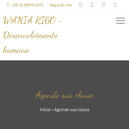




+55 21 99979-1072
Mapa do site

WANIA RIGO -
Desenvolvimento
humano
Agende sua classe
Início
»
Agende sua classe