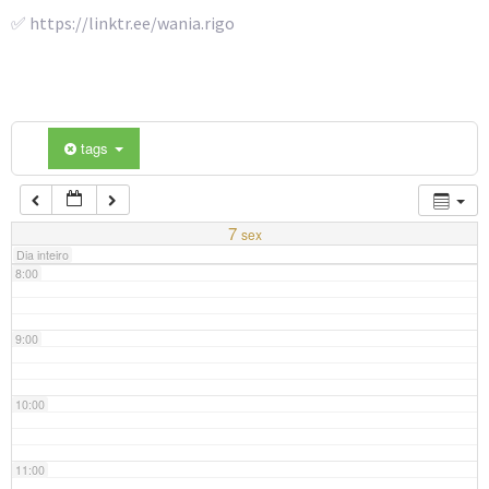
4:00
✅ https://linktr.ee/wania.rigo
5:00
6:00
tags
7:00
7
sex
Dia inteiro
8:00
9:00
10:00
11:00