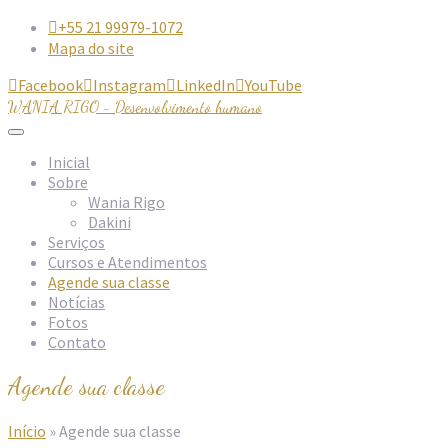
+55 21 99979-1072

Mapa do site
Facebook
Instagram
LinkedIn
YouTube




WANIA RIGO - Desenvolvimento humano
Inicial
Sobre
Wania Rigo
Dakini
Serviços
Cursos e Atendimentos
Agende sua classe
Notícias
Fotos
Contato
Agende sua classe
Início
»
Agende sua classe