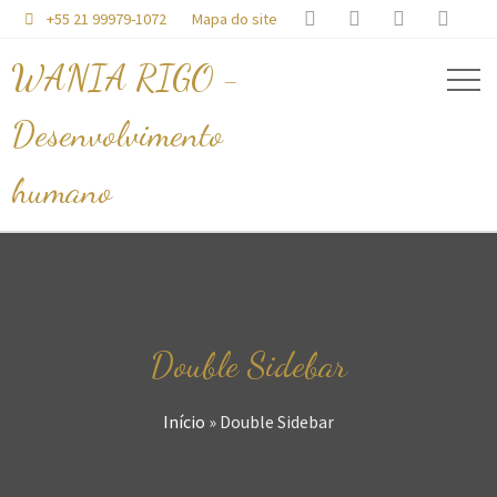




+55 21 99979-1072
Mapa do site

WANIA RIGO -
Desenvolvimento
humano
Double Sidebar
Início
»
Double Sidebar