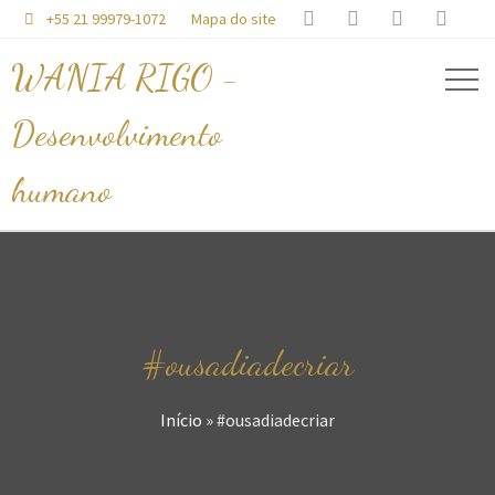




+55 21 99979-1072
Mapa do site

WANIA RIGO -
Desenvolvimento
humano
#ousadiadecriar
Início
»
#ousadiadecriar