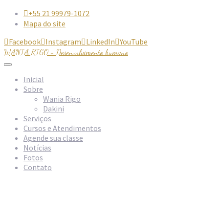
+55 21 99979-1072

Mapa do site
Facebook
Instagram
LinkedIn
YouTube




WANIA RIGO - Desenvolvimento humano
Inicial
Sobre
Wania Rigo
Dakini
Serviços
Cursos e Atendimentos
Agende sua classe
Notícias
Fotos
Contato
Início
»