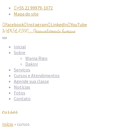
+55 21 99979-1072

Mapa do site
Facebook
Instagram
LinkedIn
YouTube




WANIA RIGO - Desenvolvimento humano
Inicial
Sobre
Wania Rigo
Dakini
Serviços
Cursos e Atendimentos
Agende sua classe
Notícias
Fotos
Contato
cursos
Início
»
cursos