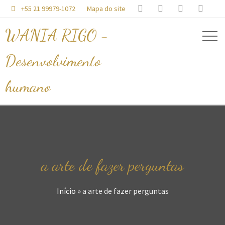




+55 21 99979-1072
Mapa do site

WANIA RIGO -
Desenvolvimento
humano
a arte de fazer perguntas
Início
»
a arte de fazer perguntas