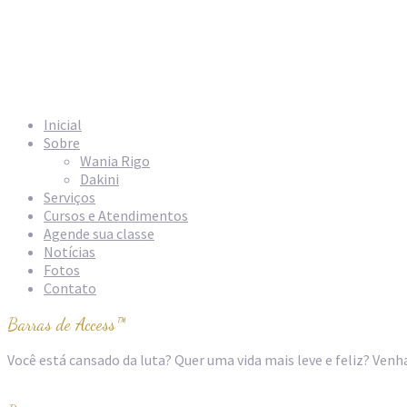
Início
»
#barras de
access rio de
janeiro
Inicial
Sobre
Wania Rigo
Dakini
Serviços
Cursos e Atendimentos
Agende sua classe
Notícias
Fotos
Contato
Barras de Access™
Você está cansado da luta? Quer uma vida mais leve e feliz? Ven