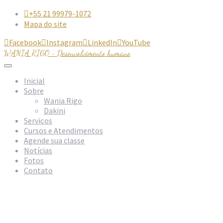
+55 21 99979-1072

Mapa do site
Facebook
Instagram
LinkedIn
YouTube




WANIA RIGO - Desenvolvimento humano
Inicial
Sobre
Wania Rigo
Dakini
Serviços
Cursos e Atendimentos
Agende sua classe
Notícias
Fotos
Contato