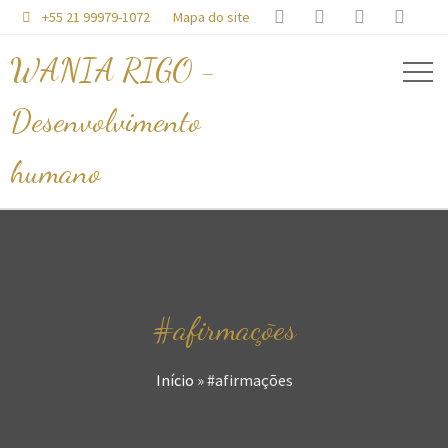




+55 21 99979-1072
Mapa do site

WANIA RIGO -
Desenvolvimento
humano
#afirmações
Início
»
#afirmações