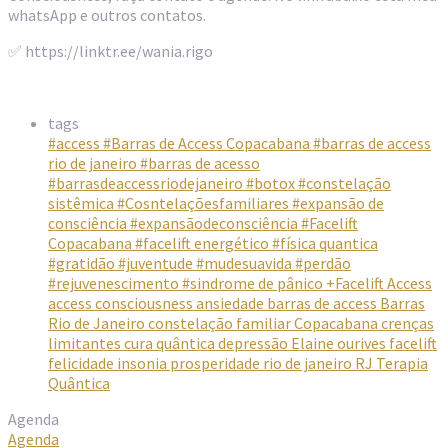
whatsApp e outros contatos.
✅ https://linktr.ee/wania.rigo
tags
#access
#Barras de Access Copacabana
#barras de access
rio de janeiro
#barras de acesso
#barrasdeaccessriodejaneiro
#botox
#constelação
sistêmica
#Cosntelaçõesfamiliares
#expansão de
consciência
#expansãodeconsciência
#Facelift
Copacabana
#facelift energético
#física quantica
#gratidão
#juventude
#mudesuavida
#perdão
#rejuvenescimento
#sindrome de pânico
+Facelift Access
access consciousness
ansiedade
barras de access
Barras
Rio de Janeiro
constelação familiar
Copacabana
crenças
limitantes
cura quântica
depressão
Elaine ourives
facelift
felicidade
insonia
prosperidade
rio de janeiro
RJ
Terapia
Quântica
Agenda
Agenda