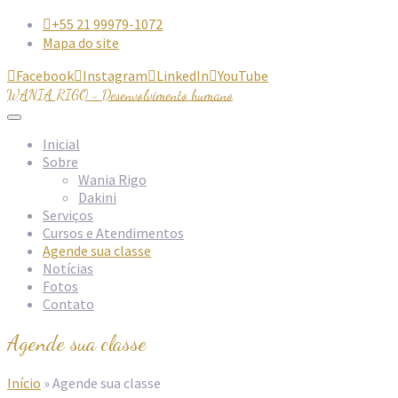
+55 21 99979-1072

Mapa do site
Facebook
Instagram
LinkedIn
YouTube




WANIA RIGO - Desenvolvimento humano
Inicial
Sobre
Wania Rigo
Dakini
Serviços
Cursos e Atendimentos
Agende sua classe
Notícias
Fotos
Contato
Agende sua classe
Início
»
Agende sua classe