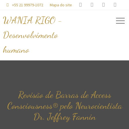




+55 21 99979-1072
Mapa do site

WANIA RIGO -
Desenvolvimento
humano
Revisão de Barras de Access
Consciousness® pelo Neurocientista
Dr. Jeffrey Fannin