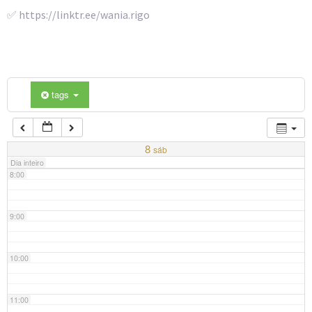
4:00
✅ https://linktr.ee/wania.rigo
5:00
6:00
tags
7:00
8
sáb
Dia inteiro
8:00
9:00
10:00
11:00