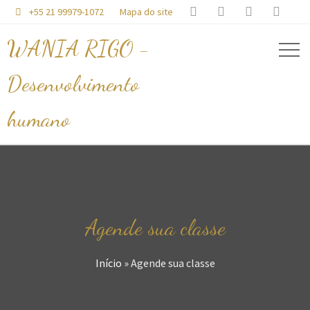




+55 21 99979-1072
Mapa do site

WANIA RIGO -
Desenvolvimento
humano
Agende sua classe
Início
»
Agende sua classe