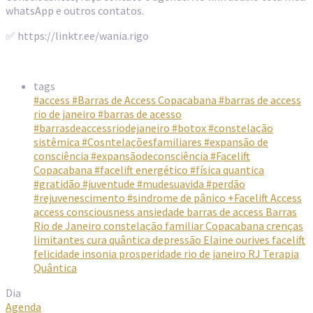
whatsApp e outros contatos.
✅ https://linktr.ee/wania.rigo
tags
#access
#Barras de Access Copacabana
#barras de access
rio de janeiro
#barras de acesso
#barrasdeaccessriodejaneiro
#botox
#constelação
sistêmica
#Cosntelaçõesfamiliares
#expansão de
consciência
#expansãodeconsciência
#Facelift
Copacabana
#facelift energético
#física quantica
#gratidão
#juventude
#mudesuavida
#perdão
#rejuvenescimento
#sindrome de pânico
+Facelift Access
access consciousness
ansiedade
barras de access
Barras
Rio de Janeiro
constelação familiar
Copacabana
crenças
limitantes
cura quântica
depressão
Elaine ourives
facelift
felicidade
insonia
prosperidade
rio de janeiro
RJ
Terapia
Quântica
Dia
Agenda