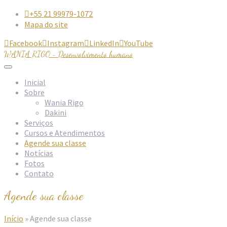
+55 21 99979-1072

Mapa do site
Facebook
Instagram
LinkedIn
YouTube




WANIA RIGO - Desenvolvimento humano
Inicial
Sobre
Wania Rigo
Dakini
Serviços
Cursos e Atendimentos
Agende sua classe
Notícias
Fotos
Contato
Agende sua classe
Início
»
Agende sua classe