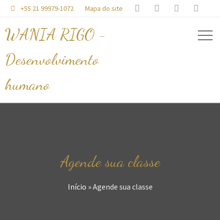




+55 21 99979-1072
Mapa do site

WANIA RIGO -
Desenvolvimento
humano
Agende sua classe
Início
»
Agende sua classe