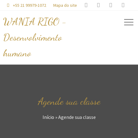




+55 21 99979-1072
Mapa do site

WANIA RIGO -
Desenvolvimento
humano
Agende sua classe
Início
»
Agende sua classe