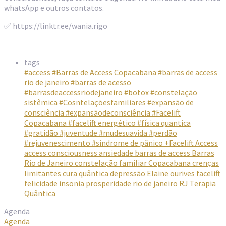
whatsApp e outros contatos.
✅ https://linktr.ee/wania.rigo
tags
#access
#Barras de Access Copacabana
#barras de access
rio de janeiro
#barras de acesso
#barrasdeaccessriodejaneiro
#botox
#constelação
sistêmica
#Cosntelaçõesfamiliares
#expansão de
consciência
#expansãodeconsciência
#Facelift
Copacabana
#facelift energético
#física quantica
#gratidão
#juventude
#mudesuavida
#perdão
#rejuvenescimento
#sindrome de pânico
+Facelift Access
access consciousness
ansiedade
barras de access
Barras
Rio de Janeiro
constelação familiar
Copacabana
crenças
limitantes
cura quântica
depressão
Elaine ourives
facelift
felicidade
insonia
prosperidade
rio de janeiro
RJ
Terapia
Quântica
Agenda
Agenda