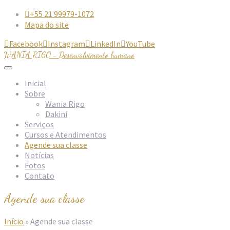
+55 21 99979-1072

Mapa do site
Facebook
Instagram
LinkedIn
YouTube




WANIA RIGO - Desenvolvimento humano
Inicial
Sobre
Wania Rigo
Dakini
Serviços
Cursos e Atendimentos
Agende sua classe
Notícias
Fotos
Contato
Agende sua classe
Início
»
Agende sua classe