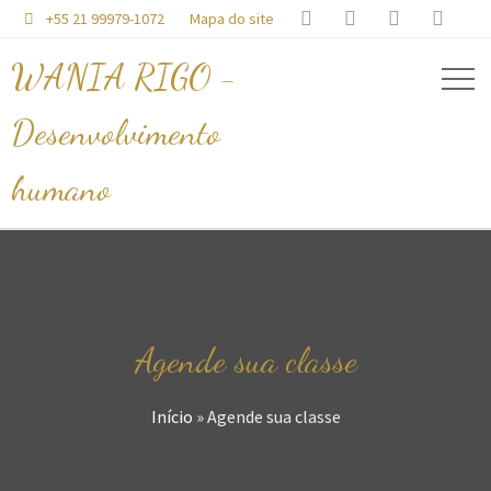




+55 21 99979-1072
Mapa do site

WANIA RIGO -
Desenvolvimento
humano
Agende sua classe
Início
»
Agende sua classe