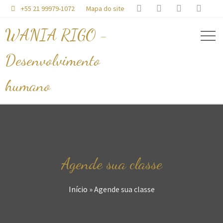




+55 21 99979-1072
Mapa do site

WANIA RIGO -
Desenvolvimento
humano
Agende sua classe
Início
»
Agende sua classe