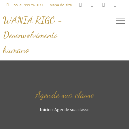




+55 21 99979-1072
Mapa do site

WANIA RIGO -
Desenvolvimento
humano
Agende sua classe
Início
»
Agende sua classe