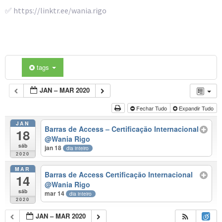
✅ https://linktr.ee/wania.rigo
tags
JAN – MAR 2020
Fechar Tudo
Expandir Tudo
JAN
Barras de Access – Certificação Internacional
18
@Wania Rigo
sáb
jan 18
dia inteiro
2020
MAR
Barras de Access Certificação Internacional
14
@Wania Rigo
sáb
mar 14
dia inteiro
2020
JAN – MAR 2020