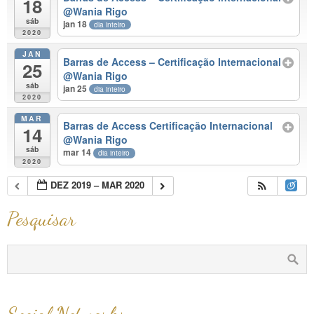
18
@Wania Rigo
sáb
jan 18
dia inteiro
2020
JAN
Barras de Access – Certificação Internacional
25
@Wania Rigo
sáb
jan 25
dia inteiro
2020
MAR
Barras de Access Certificação Internacional
14
@Wania Rigo
sáb
mar 14
dia inteiro
2020
DEZ 2019 – MAR 2020
Pesquisar