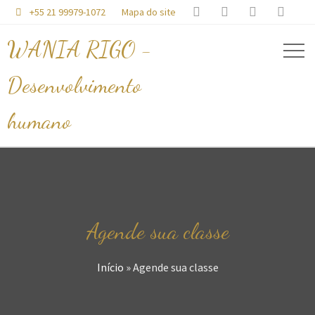




+55 21 99979-1072
Mapa do site

WANIA RIGO -
Desenvolvimento
humano
Agende sua classe
Início
»
Agende sua classe