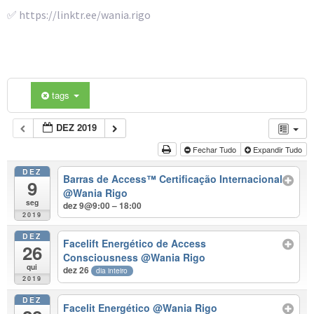
✅ https://linktr.ee/wania.rigo
tags
DEZ 2019
Fechar Tudo
Expandir Tudo
DEZ
Barras de Access™ Certificação Internacional
9
@Wania Rigo
seg
dez 9@9:00 – 18:00
2019
DEZ
Facelift Energético de Access
26
Consciousness
@Wania Rigo
qui
dez 26
dia inteiro
2019
DEZ
Facelit Energético
@Wania Rigo