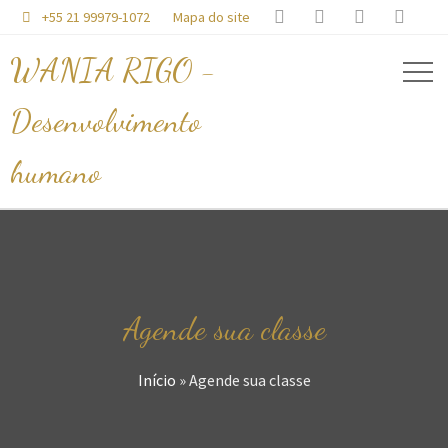




+55 21 99979-1072
Mapa do site

WANIA RIGO -
Desenvolvimento
humano
Agende sua classe
Início
»
Agende sua classe